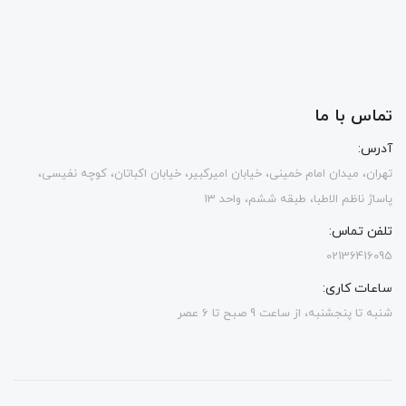
تماس با ما
آدرس:
تهران، میدان امام خمینی، خیابان امیرکبیر، خیابان اکباتان، کوچه نفیسی،
پاساژ ناظم الاطبا، طبقه ششم، واحد 13
تلفن تماس:
02136416095
ساعات کاری:
شنبه تا پنجشنبه، از ساعت 9 صبح تا 6 عصر