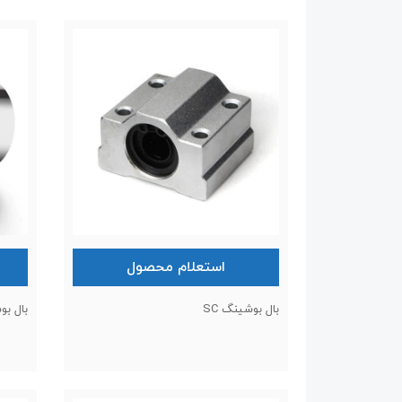
استعلام محصول
بال بوشینگ SC
بال بوش