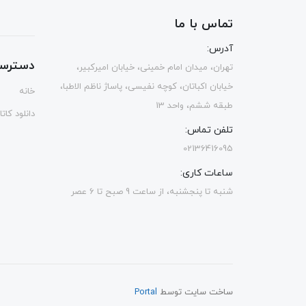
تماس با ما
آدرس:
دسترس
تهران، میدان امام خمینی، خیابان امیرکبیر،
خیابان اکباتان، کوچه نفیسی، پاساژ ناظم الاطبا،
خانه
طبقه ششم، واحد 13
دانلود کات
تلفن تماس:
02136416095
ساعات کاری:
شنبه تا پنجشنبه، از ساعت 9 صبح تا 6 عصر
ساخت سایت توسط
Portal