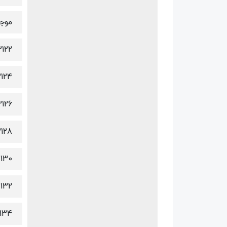
موجو
3122
124
3126
128
130
132
134