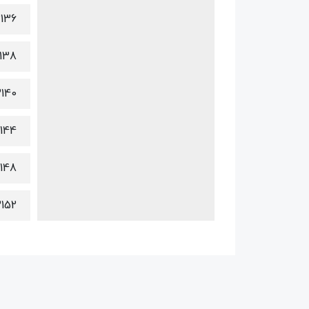
136
138
140
144
148
152