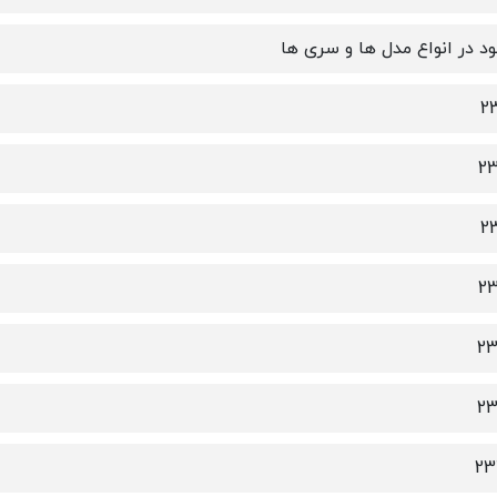
د در انواع مدل ها و سری ها
2
23
2
23
23
23
23