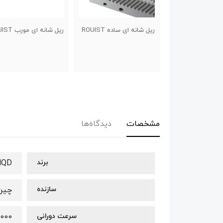
 ای ساده ROUIST
ریل شانه ای مورب RUIST
شفت پایه دار
مشخصات
دیدگاه‌ها
برند
HQD
سازنده
چین
سرعت دورانی
18000 تا 24000 دو