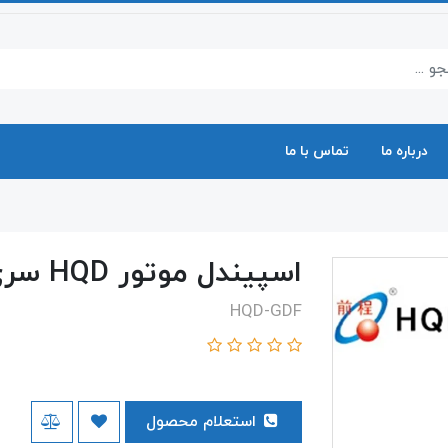
درباره ما
تماس با ما
اسپیندل موتور HQD سری GDF
HQD-GDF
استعلام محصول