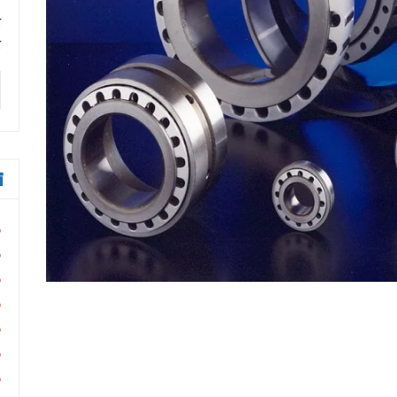
ب
ک
ک