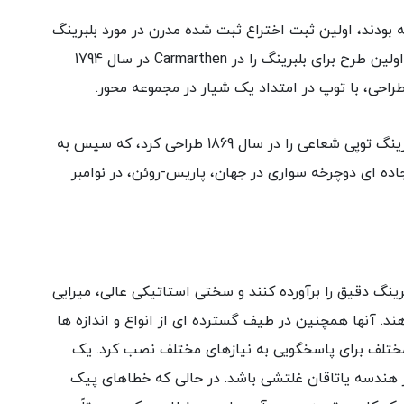
 بودند، اولین ثبت اختراع ثبت شده مدرن در مورد بلبرینگ
ها به فیلیپ وان، مخترع و استاد آهن ولزی که اولین طرح برای بلبرینگ را در Carmarthen در سال 1794
 طراحی، با توپ در امتداد یک شیار در مجموعه محور.
ژول سوریری، مکانیک دوچرخه پاریسی، اولین بلبرینگ توپی شعاعی را در سال 1869 طراحی کرد، که سپس به
اده ای دوچرخه سواری در جهان، پاریس-روئن، در نوامبر
برینگ دقیق را برآورده کنند و سختی استاتیکی عالی، میرایی
هند. آنها همچنین در طیف گسترده ای از انواع و اندازه ها
مختلف برای پاسخگویی به نیازهای مختلف نصب کرد. یک
هندسه یاتاقان غلتشی باشد. در حالی که خطاهای پیک