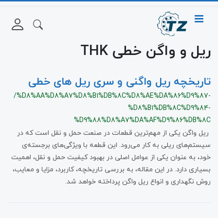
ریل و واگن خطی THK
تاریخچه ریل واگنی و سری ریل های خطی
/%D8%AA%D8%A7%D8%B1%DB%8C%D8%AE%DA%86%D9%87-
%D8%B1%DB%8C%D9%84-
%D9%88%D8%A7%DA%AF%D9%86%DB%8C
ریل واگن یکی از مهم‌ترین قطعات در صنعت حمل و نقل است که در
سیستم‌های ریلی به کار می‌رود. این قطعه با ویژگی‌های برجسته‌ی
خود، به عنوان یکی از عوامل اصلی در بهبود کیفیت حمل و نقل، اهمیت
بسیاری دارد. در این مقاله، به بررسی تاریخچه، کاربرد، مزایا و معایب،
روش نگهداری و انواع ریل واگن پرداخته خواهد شد.