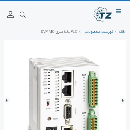
خانه
فهرست محصولات
PLC دلتا سری DVP-MC