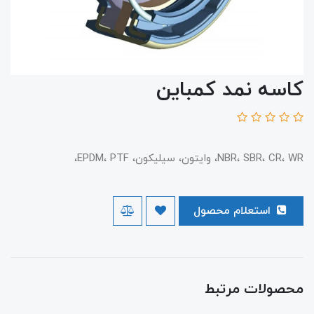
کاسه نمد کمباین
NBR، SBR، CR، WR، وایتون، سیلیکون، EPDM، PTF،
استعلام محصول
محصولات مرتبط